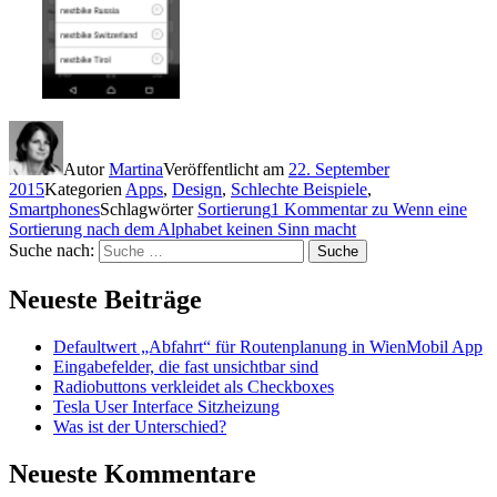
Autor
Martina
Veröffentlicht am
22. September
2015
Kategorien
Apps
,
Design
,
Schlechte Beispiele
,
Smartphones
Schlagwörter
Sortierung
1 Kommentar
zu Wenn eine
Sortierung nach dem Alphabet keinen Sinn macht
Suche nach:
Suche
Neueste Beiträge
Defaultwert „Abfahrt“ für Routenplanung in WienMobil App
Eingabefelder, die fast unsichtbar sind
Radiobuttons verkleidet als Checkboxes
Tesla User Interface Sitzheizung
Was ist der Unterschied?
Neueste Kommentare