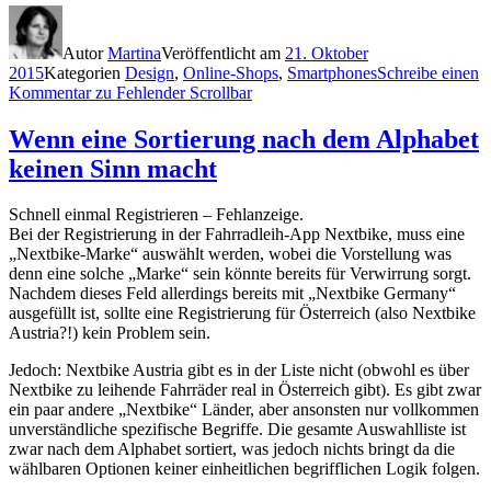
Autor
Martina
Veröffentlicht am
21. Oktober
2015
Kategorien
Design
,
Online-Shops
,
Smartphones
Schreibe einen
Kommentar
zu Fehlender Scrollbar
Wenn eine Sortierung nach dem Alphabet
keinen Sinn macht
Schnell einmal Registrieren – Fehlanzeige.
Bei der Registrierung in der Fahrradleih-App Nextbike, muss eine
„Nextbike-Marke“ auswählt werden, wobei die Vorstellung was
denn eine solche „Marke“ sein könnte bereits für Verwirrung sorgt.
Nachdem dieses Feld allerdings bereits mit „Nextbike Germany“
ausgefüllt ist, sollte eine Registrierung für Österreich (also Nextbike
Austria?!) kein Problem sein.
Jedoch: Nextbike Austria gibt es in der Liste nicht (obwohl es über
Nextbike zu leihende Fahrräder real in Österreich gibt). Es gibt zwar
ein paar andere „Nextbike“ Länder, aber ansonsten nur vollkommen
unverständliche spezifische Begriffe. Die gesamte Auswahlliste ist
zwar nach dem Alphabet sortiert, was jedoch nichts bringt da die
wählbaren Optionen keiner einheitlichen begrifflichen Logik folgen.